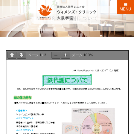
MENU
No.128 鉄代謝について
1
3
100%
ページ
/
ズーム