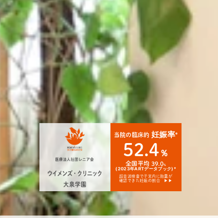
妊娠率
当院の臨床的
*
52.4
％
全国平均 39.0
%
(2023年ARTデータブック)*
超音波検査で子宮内に胎嚢が
確認できた妊娠の割合 ▶▶