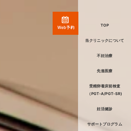
TOP
理念
医師・スタッフ紹介
診療担当医表
フロアガイド
培養室
患者様へのお願い
お子様連れの患者様へ
施設基準・掲示事項
当クリニックについて
初診・再診案内
治療の流れ
費用
凍結保存
風疹・麻疹対策
よくある質問
各種検査・治療
問診票メール送信
各種書類ダウンロード
不妊治療
先進医療
受精卵着床前検査
（PGT-A/PGT-SR)
女性の妊活健診
男性の妊活健診
妊活健診
教室
カウンセリング
鍼灸院CHIBA
サポートプログラム