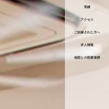
診療実績
学会発表
論文業績集
実績
アクセス
ご妊娠された方へ
求人情報
他院との医療連携