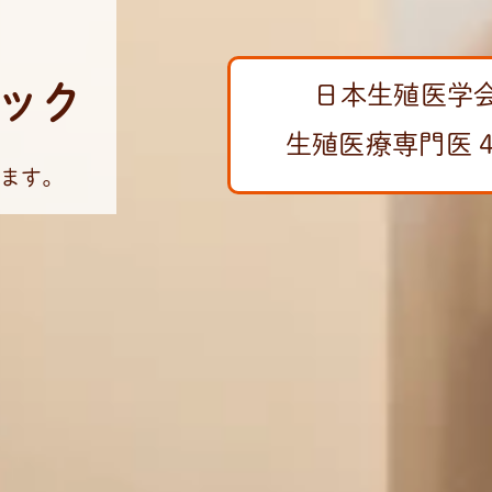
ック
日本生殖医学
生殖医療専門医 4
ます。