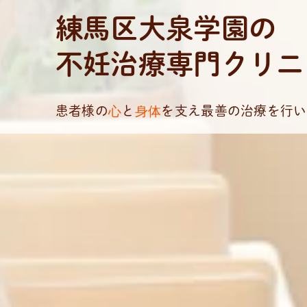
練馬区大泉学園の
不妊治療専門クリニ
心
身体
患者様の
と
を支え
最善の治療を行い