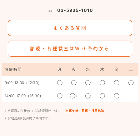
03-5935-1010
TEL：
よくある質問
診療・各種教室はWeb予約から
診療時間
月
火
水
木
金
土
9:00-13:00（12:30）
◯
◯
◯
◯
◯
◯
14:00-17:00（16:30）
◯
◯※
◯
◯
◯
-
※ 火曜日の午後は14:30診療開始です。
土曜午後・日曜・祝日休診
※ ()内は診療受付終了時間です。