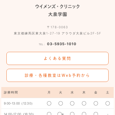
〒178-0063
東京都練馬区東大泉1-27-19 アラウダ大泉ビル2F-5F
03-5935-1010
TEL：
よくある質問
診療・各種教室はWeb予約から
診療時間
月
火
水
木
金
土
9:00-13:00（12:30）
◯
◯
◯
◯
◯
◯
14:00-17:00（16:30）
◯
◯※
◯
◯
◯
-