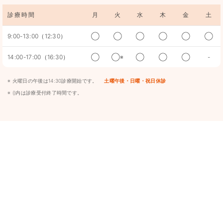
診療時間
月
火
水
木
金
土
9:00-13:00（12:30）
◯
◯
◯
◯
◯
◯
14:00-17:00（16:30）
◯
◯※
◯
◯
◯
-
※ 火曜日の午後は14:30診療開始です。
土曜午後・日曜・祝日休診
※ ()内は診療受付終了時間です。