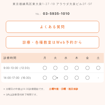
東京都練馬区東大泉1-27-19 アラウダ大泉ビル2F-5F
03-5935-1010
TEL：
よくある質問
診療・各種教室はWeb予約から
診療時間
月
火
水
木
金
土
9:00-13:00（12:30）
◯
◯
◯
◯
◯
◯
14:00-17:00（16:30）
◯
◯※
◯
◯
◯
-
※ 火曜日の午後は14:30診療開始です。
土曜午後・日曜・祝日休診
※ ()内は診療受付終了時間です。